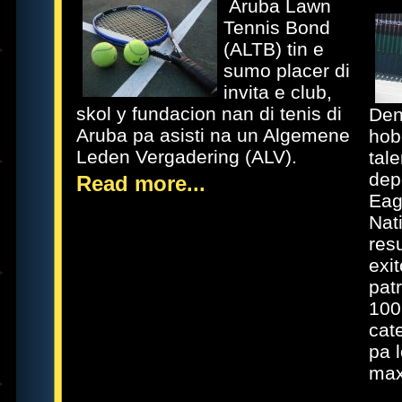
Aruba Lawn
Tennis Bond
(ALTB) tin e
sumo placer di
invita e club,
skol y fundacion nan di tenis di
Den
Aruba pa asisti na un Algemene
hob
Leden Vergadering (ALV).
tale
dep
Read more...
Eag
Nat
res
exi
pat
100
cat
pa 
max