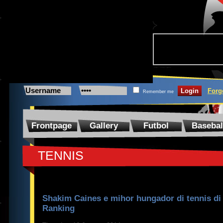
Forg
Remember me
Frontpage
Gallery
Futbol
Basebal
TENNIS
Shakim Caines e mihor hungador di tennis di
Ranking