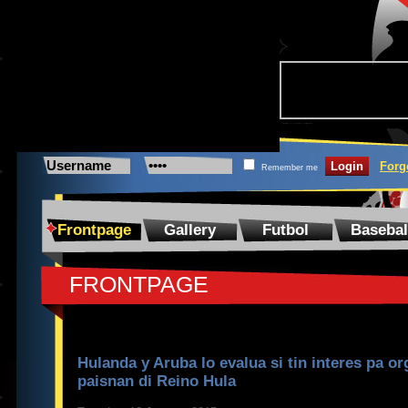
Forg
Remember me
Frontpage
Gallery
Futbol
Basebal
FRONTPAGE
Hulanda y Aruba lo evalua si tin interes pa o
paisnan di Reino Hula