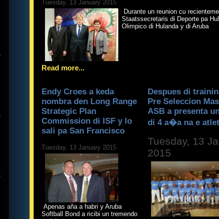
Tuesday, 13 January 2015
Durante un reunion cu recientemen
Staatssecretaris di Deporte pa Hu
Olimpico di Hulanda y di Aruba
Read more...
Endy Croes a keda
Despues di trainin
nombra den Long Range
Pre Seleccion Mas
Strategic Plan
ASB a presenta un
Commission di ISF y lo
di 4 a�a na e atle
sali pa San Francisco
Tuesday, 13 J
Tuesday, 13 January 2015
2015
Apenas aña a habri y Aruba
Softball Bond a ricibi un tremendo