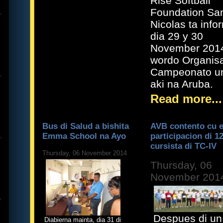
Rise Softball
Foundation Sa
Nicolas ta info
dia 29 y 30
November 2014
wordo Organis
Campeonato u
aki na Aruba.
Read more...
Bus di Salud a bishita
AVB contento cu 
Emma School na Ayo
participacion di 1
cursista di TC-IV
Thursday, 06 November 2014
Thursday, 06
November 201
Despues di un
Diabierna mainta, dia 31 di