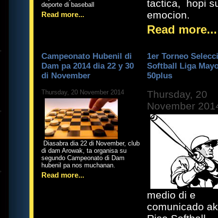
tactica, hopi s
deporte di baseball
emocion.
Read more...
Read more...
Campeonato Hubenil di
1er Torneo Selecc
Dam pa 2014 dia 22 y 30
Softball Liga May
di November
50plus
Thursday, 20 November 2014
Thursday, 20
November 201
Diasabra dia 22 di November, club
di dam Arowak, ta organisa su
segundo Campeonato di Dam
hubenil pa nos muchanan.
Read more...
medio di e
comunicado ak