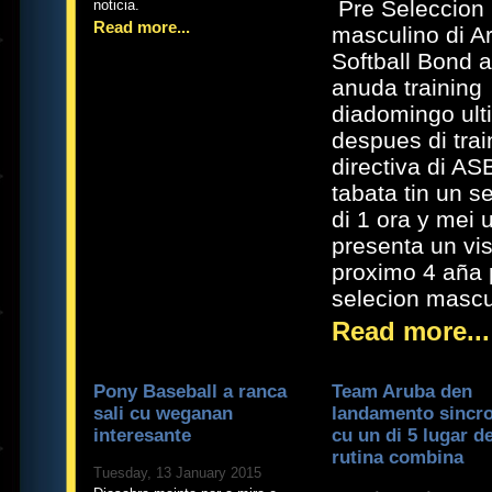
Pre Seleccion
noticia.
Read more...
masculino di A
Softball Bond a
anuda training
diadomingo ult
despues di trai
directiva di AS
tabata tin un s
di 1 ora y mei 
presenta un vis
proximo 4 aña 
selecion mascu
Read more...
Pony Baseball a ranca
Team Aruba den
sali cu weganan
landamento sincr
interesante
cu un di 5 lugar d
rutina combina
Tuesday, 13 January 2015