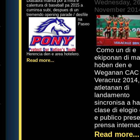
Diasabra mainta por a mira e
Wednesday, 2
calentura di baseball pa 2015 a
November 201
cuminsa subi, despues di un
tremendo opening p
arade / desfile
na
Paseo
Como un di e
Herencia den e area hotelero.
ekiponan di m
Read more...
hoben den e
Weganan CAC 
Veracruz 2014,
atletanan di
landamento
sincronisa a ha
clase di elogio
e publico prese
prensa internac
Read more...