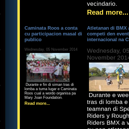
vecindario.
Read more...
Caminata Roos a conta
Atletanan di BMX 
cu participacion masal di
competi den even
publico
internacional na 
Wednesday, 05 November 2014
Wednesday, 0
November 201
Durante e fin di siman tras di
lomba a tuma lugar e Caminata
Roos cual a wordo organisa pa
Durante e we
Mary Joan Foundation.
tras di lomba e
Read more...
teamnan di Sp
Riders y Roug
Riders BMX a 