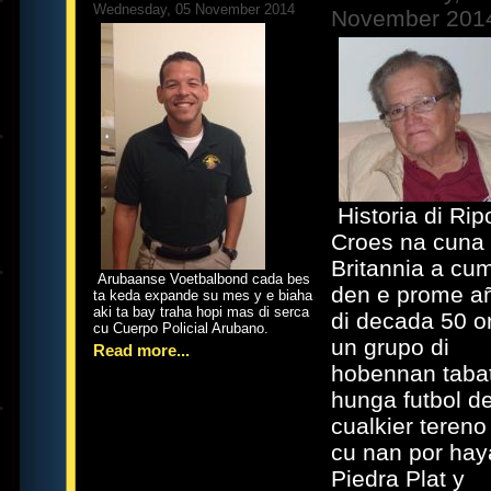
Wednesday, 05 November 2014
November 201
Historia di Rip
Croes na cuna 
Britannia a cu
Arubaanse Voetbalbond cada bes
den e prome a
ta keda expande su mes y e biaha
aki ta bay traha hopi mas di serca
di decada 50 o
cu Cuerpo Policial Arubano.
un grupo di
Read more...
hobennan taba
hunga futbol d
cualkier tereno
cu nan por hay
Piedra Plat y