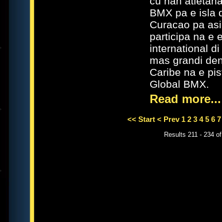
cu nan atletana
BMX pa e isla 
Curacao pa as
participa na e 
international d
mas grandi de
Caribe na e pis
Global BMX.
Read more...
<< Start
< Prev
1
2
3
4
5
6
7
Results 211 - 234 o