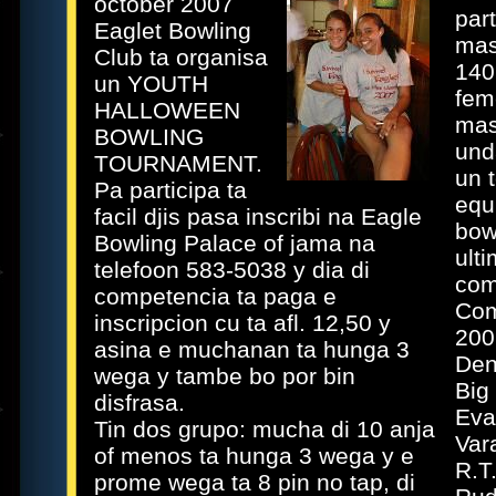
october 2007
part
Eaglet Bowling
mas
Club ta organisa
140
un YOUTH
fem
HALLOWEEN
mas
BOWLING
und
TOURNAMENT.
un t
Pa participa ta
equ
facil djis pasa inscribi na Eagle
bow
Bowling Palace of jama na
ult
telefoon 583-5038 y dia di
com
competencia ta paga e
Com
inscripcion cu ta afl. 12,50 y
200
asina e muchanan ta hunga 3
Den
wega y tambe bo por bin
Big
disfrasa.
Eva
Tin dos grupo: mucha di 10 anja
Var
of menos ta hunga 3 wega y e
R.T.
prome wega ta 8 pin no tap, di