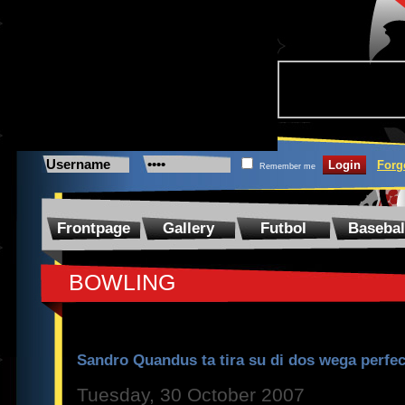
Forg
Remember me
Frontpage
Gallery
Futbol
Basebal
BOWLING
Sandro Quandus ta tira su di dos wega perfect
Tuesday, 30 October 2007