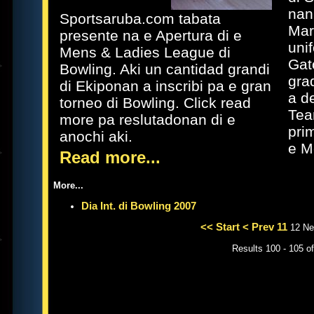
nan
Sportsaruba.com tabata
Mar
presente na e Apertura di e
uni
Mens & Ladies League di
Gat
Bowling. Aki un cantidad grandi
gra
di Ekiponan a inscribi pa e gran
a d
torneo di Bowling. Click read
Tea
more pa reslutadonan di e
pri
anochi aki.
e M
Read more...
More...
Dia Int. di Bowling 2007
<< Start
< Prev
11
12
Ne
Results 100 - 105 o