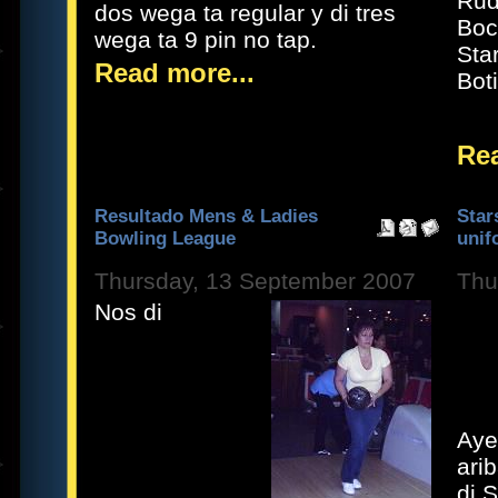
Rud
dos wega ta regular y di tres
Boc
wega ta 9 pin no tap.
Sta
Read more...
Bot
Rea
Resultado Mens & Ladies
Star
Bowling League
unif
Thursday, 13 September 2007
Thu
Nos di
Aye
ari
di 