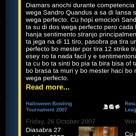
Diamars anochi durante competencia 
wega Sandro Quandus a sa di lansa s
wega perfecto. Cu hopi emocion Sand
ta su di dos wega perfecto pero cada 
hanja sentimento stranjo principalmen
ta jega na di 11 tiro, pasobra pa tira 
perfecto bo mester por tira 12 strike tr
esey no ta nada facil y e sentimenton
ta cu bo ta sinti bo pia ta bira bisa of 
bo brasa ta muri y bo mester haci bo m
wega perfecto.
Read more...
Halloween Bowling
Resu
Tournament 2007
Leag
Friday, 26 October 2007
Wed
Diasabra 27
Cu 