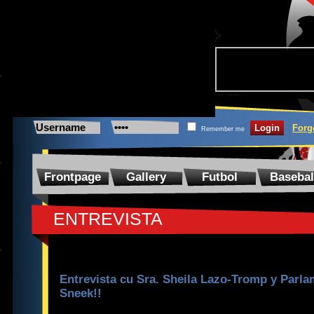
Forg
Remember me
Frontpage
Gallery
Futbol
Basebal
ENTREVISTA
Entrevista cu Sra. Sheila Lazo-Tromp y Parla
Sneek!!