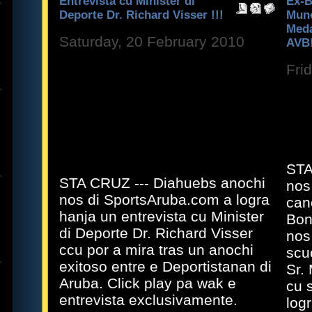
Entrevista cu Minister di
Ex-B
Deporte Dr. Richard Visser !!!
Muno
Meda
Saturday, 20 February 2010
AVB!
Fri
STA
STA CRUZ --- Diahuebs anochi
nos
nos di SportsAruba.com a logra
can
hanja un entrevista cu Minister
Bon
di Deporte Dr. Richard Visser
nos
ccu por a mira tras un anochi
scu
exitoso entre e Deportistanan di
Sr.
Aruba. Click play pa wak e
cu 
entrevista exclusivamente.
logr