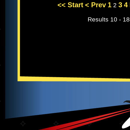
<< Start
< Prev
1
3
4
2
Results 10 - 18