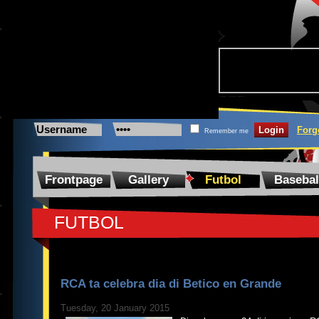
Forg
Remember me
Frontpage
Gallery
Futbol
Basebal
FUTBOL
RCA ta celebra dia di Betico en Grande
Tuesday, 20 January 2015