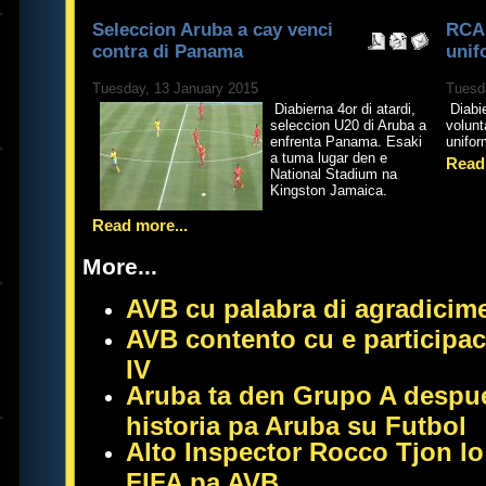
Seleccion Aruba a cay venci
RCA 
contra di Panama
unif
Tuesday, 13 January 2015
Tuesd
Diabierna 4or di atardi,
Diabie
seleccion U20 di Aruba a
volunt
enfrenta Panama. Esaki
unifo
a tuma lugar den e
Read 
National Stadium na
Kingston Jamaica.
Read more...
More...
AVB cu palabra di agradici
AVB contento cu e participaci
IV
Aruba ta den Grupo A despu
historia pa Aruba su Futbol
Alto Inspector Rocco Tjon lo
FIFA pa AVB