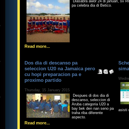
Diasabra awor 24 di januari, sv R
pa celebra dia di Betico.
Read more...
Dos dia di descanso pa
Sche
seleccion U20 na Jamaica pero
sima
cu hopi preparacion pa e
Wedne
proximo partido
Thursday, 15 January 2015
Despues di dos dia di
descanso, seleccion di
Aruba categoria U20 a
bay bek den nan seno pa
asisti
traha riba diferente
aspecto.
Read more...