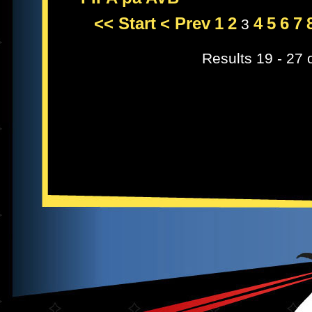
<< Start
< Prev
1
2
4
5
6
7
3
Results 19 - 27 