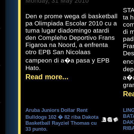
Monday, 31 May 2010
STA
Den e prome wega di basketball
ta 
pa Olimpiada Escolar 2010 cu a
com
tuma lugar diadomingo atardi
di 
den Compleho Deportivo Frans
pad
Figaroa na Noord, a enfrenta
Fra
otro EPB San Nicolaas
Des
campeon di a�a pasa y EPB
enc
Hato.
depo
Read more...
a�a
gra
Rea
Aruba Juniors Dollar Rent
LIN
BATA
Bulldogs 102 � 82 riba Dakota
DAK
Basketball Rayziel Thomas cu
RIB
33 punto.