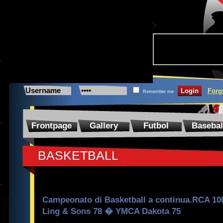
Forg
Remember me
Frontpage
Gallery
Futbol
Basebal
BASKETBALL
Campeonato di Basketball a continua.RCA 10
Ling & Sons 78 � YMCA Dakota 75