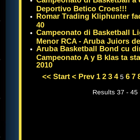
Deportivo Betico Croes!!!
Romar Trading Kliphunter fa
40
Campeonato di Basketball Li
Menor RCA - Aruba Juiors de
Aruba Basketball Bond cu di
Campeonato A y B klas ta star
2010
<< Start
< Prev
1
2
3
4
6
7
5
Results 37 - 45