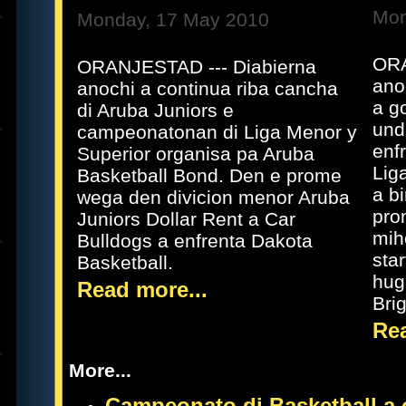
Mon
Monday, 17 May 2010
ORA
ORANJESTAD --- Diabierna
ano
anochi a continua riba cancha
a g
di Aruba Juniors e
und
campeonatonan di Liga Menor y
enf
Superior organisa pa Aruba
Lig
Basketball Bond. Den e prome
a b
wega den divicion menor Aruba
pro
Juniors Dollar Rent a Car
mih
Bulldogs a enfrenta Dakota
sta
Basketball.
hug
Read more...
Brig
Rea
More...
Campeonato di Basketball a 