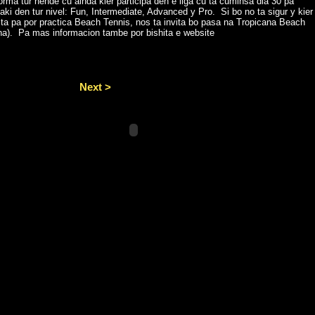
rma tur hende cu ainda kier participa den e liga cu ta cuminsa dia 30 pa
aki den tur nivel: Fun, Intermediate, Advanced y Pro. Si bo no ta sigur y kier
o ta pa por practica Beach Tennis, nos ta invita bo pasa na Tropicana Beach
a).
Pa mas informacion tambe por bishita e website
Next >