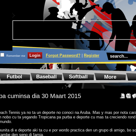
Forgot Password?
|
Register
Remember me
Futbol
Baseball
Softball
More
a pa cuminsa dia 30 Maart 2015
ach Tennis ya no ta un deporte no conoci na Aruba. Mas y mas por nota car
n nobo cu ta yegando Tropicana pa purba e deporte cu mas ta creciendo rond
 mundo.
bunita di e deporte aki ta cu e por wordo practica den un grupo di amigo, bo s
 tambe den seno di famia.