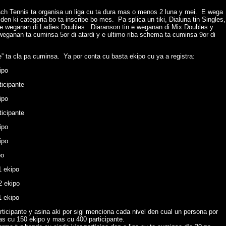
h Tennis ta organisa un liga cu ta dura mas o menos 2 luna y mei. E wega
en ki categoria bo ta inscribe bo mes. Pa splica un tiki, Dialuna tin Singles,
n e weganan di Ladies Doubles. Diaranson tin e weganan di Mix Doubles y
ganan ta cuminsa 5or di atardi y e ultimo riba schema ta cuminsa 9or di
 ta cla pa cuminsa. Ya por conta cu basta ekipo cu ya a registra:
ipo
icipante
ipo
icipante
ipo
ipo
po
 ekipo
2 ekipo
 ekipo
icipante y asina aki por sigi menciona cada nivel den cual un persona por
mas cu 150 ekipo y mas cu 400 participante.