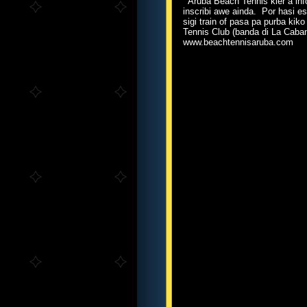
Aruba Beach Tennis kier a info
inscribi awe ainda. Por hasi es
sigi train of pasa pa purba kik
Tennis Club (banda di La Caban
www.beachtennisaruba.com