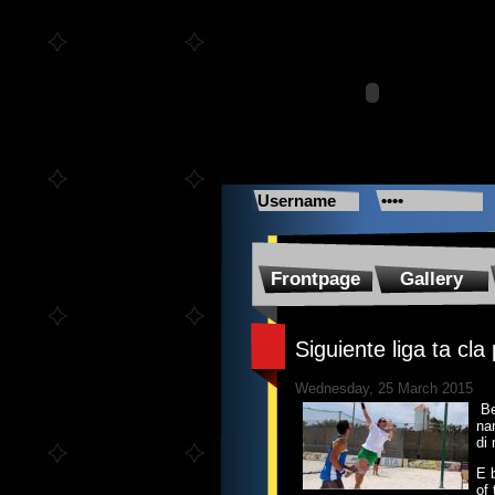
Frontpage
Gallery
Siguiente liga ta cl
Wednesday, 25 March 2015
Be
na
di
E 
of