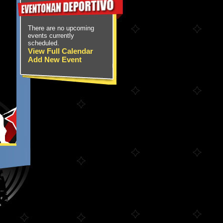
There are no upcoming
events currently
scheduled.
View Full Calendar
Add New Event