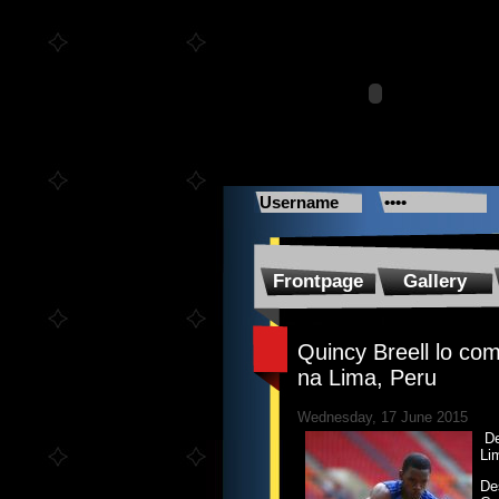
Frontpage
Gallery
Quincy Breell lo co
na Lima, Peru
Wednesday, 17 June 2015
Den
Li
De