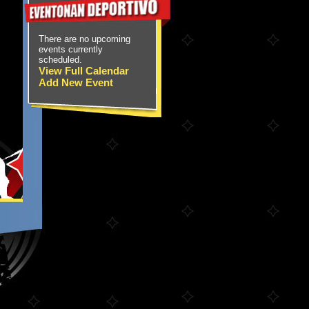
There are no upcoming
events currently
scheduled.
View Full Calendar
Add New Event