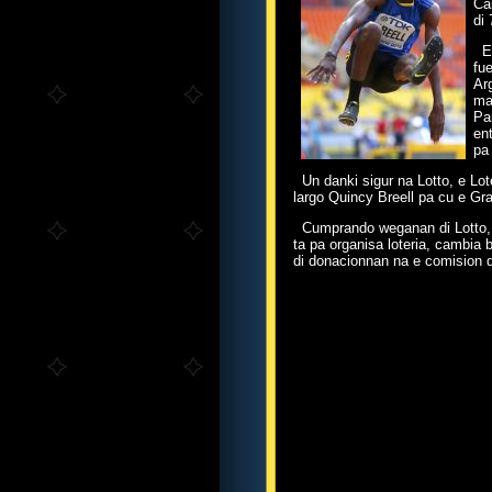
Ca
di 
E 
fu
Ar
ma
Pa
en
pa 
Un danki sigur na Lotto, e Lote
largo Quincy Breell pa cu e Gr
Cumprando weganan di Lotto, e 
ta pa organisa loteria, cambia
di donacionnan na e comision d