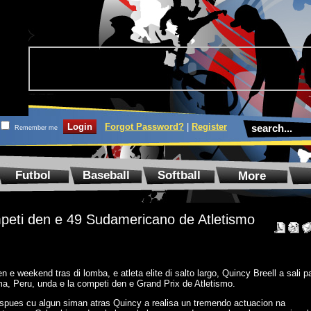
Forgot Password?
|
Register
Remember me
Futbol
Baseball
Softball
More
mpeti den e 49 Sudamericano de Atletismo
 e weekend tras di lomba, e atleta elite di salto largo, Quincy Breell a sali p
ma, Peru, unda e la competi den e Grand Prix de Atletismo.
spues cu algun siman atras Quincy a realisa un tremendo actuacion na