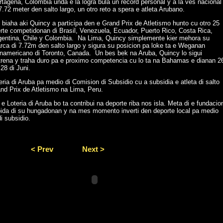
rtagena, Colombia unda e la logra bula un record personal y a la ves nacional
7.72 meter den salto largo, un otro reto a spera e atleta Arubano.
biaha aki Quincy a participa den e Grand Prix de Atletismo hunto cu otro 25
erte competidonan di Brasil, Venezuela, Ecuador, Puerto Rico, Costa Rica,
gentina, Chile y Colombia. Na Lima, Quincy simplemente kier mehora su
rca di 7.72m den salto largo y sigura su posicion pa loke ta e Weganan
namericano di Toronto, Canada. Un bes bek na Aruba, Quincy lo sigui
trena y traha duro pa e proximo competencia cu lo ta na Bahamas e dianan 2
28 di Juni.
ria di Aruba pa medio di Comision di Subsidio cu a subsidia e atleta di salto
and Prix de Atletismo na Lima, Peru.
Loteria di Aruba bo ta contribui na deporte riba nos isla. Meta di e fundacio
 bida di su hungadonan y na mes momento inverti den deporte local pa medio
i subsidio.
< Prev
Next >