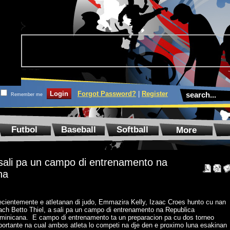
Forgot Password?
|
Register
Remember me
Futbol
Baseball
Softball
More
 sali pa un campo di entrenamento na
na
cientemente e atletanan di judo, Emmazira Kelly, Izaac Croes hunto cu nan
ach Betto Thiel, a sali pa un campo di entrenamento na Republica
minicana. E campo di entrenamento ta un preparacion pa cu dos torneo
portante na cual ambos atleta lo competi na dje den e proximo luna esakinan