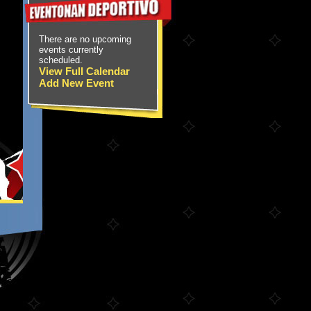
There are no upcoming
events currently
scheduled.
View Full Calendar
Add New Event