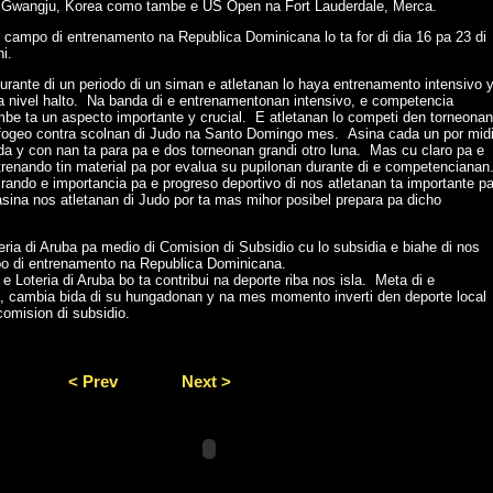
 Gwangju, Korea como tambe e US Open na Fort Lauderdale, Merca.
campo di entrenamento na Republica Dominicana lo ta for di dia 16 pa 23 di
ni.
rante di un periodo di un siman e atletanan lo haya entrenamento intensivo 
ba nivel halto. Na banda di e entrenamentonan intensivo, e competencia
mbe ta un aspecto importante y crucial. E atletanan lo competi den torneonan
 fogeo contra scolnan di Judo na Santo Domingo mes. Asina cada un por mid
da y con nan ta para pa e dos torneonan grandi otro luna. Mas cu claro pa e
trenando tin material pa por evalua su pupilonan durante di e competencianan
rando e importancia pa e progreso deportivo di nos atletanan ta importante p
 asina nos atletanan di Judo por ta mas mihor posibel prepara pa dicho
ria di Aruba pa medio di Comision di Subsidio cu lo subsidia e biahe di nos
po di entrenamento na Republica Dominicana.
Loteria di Aruba bo ta contribui na deporte riba nos isla. Meta di e
ia, cambia bida di su hungadonan y na mes momento inverti den deporte local
omision di subsidio.
< Prev
Next >