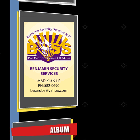
y
i
.
a