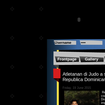
Frontpage
Gallery
Atletanan di Judo a
Republica Dominica
Friday, 19 June 2015
Re
co
Do
im