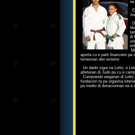
na
E 
Ju
Du
ri
ta
di
un
en
Mi
aporta cu e parti financiero pa
torneonan den exterior.
Un danki sigur na Lotto, e Lote
atletanan di Judo pa cu e cam
Cumprando weganan di Lotto, e 
fundacion ta pa organisa loter
pa medio di donacionnan na e c