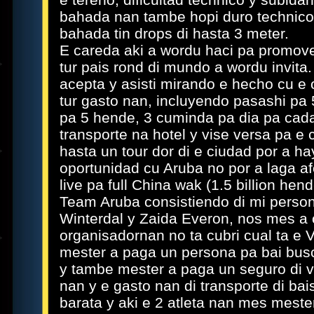
bahada nan tambe hopi duro technico
bahada tin drops di hasta 3 meter.
E careda aki a wordu haci pa promov
tur pais rond di mundo a wordu invita
acepta y asisti mirando e hecho cu e
tur gasto nan, incluyendo pasashi pa 
pa 5 hende, 3 cuminda pa dia pa cada 
transporte na hotel y vise versa pa e 
hasta un tour dor di e ciudad por a ha
oportunidad cu Aruba no por a laga af
live pa full China wak (1.5 billion hend
Team Aruba consistiendo di mi persona
Winterdal y Zaida Everon, nos mes a c
organisadornan no ta cubri cual ta e 
mester a paga un persona pa bai bus
y tambe mester a paga un seguro di v
nan y e gasto nan di transporte di ba
barata y aki e 2 atleta nan mes mester