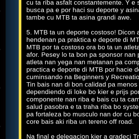
cu ta riba asfalt constantemente. Y e
busca pa e por haci su deporte y asin
tambe cu MTB ta asina grandi awe.
5. MTB ta un deporte costoso! Dicon
hendenan pa praktica e deporte di M
MTB por ta costoso ora bo ta un atlet
afor. Pesey lo ta bon pa sponsor nan
atleta nan yega nan metanan pa compe
practica e deporte di MTB por hacie de
cuminsando na Beginners y Recreatio
Tin bais nan di bon calidad pa menos d
dependiendo di loke bo kier e prijs po
componente nan riba e bais cu ta ca
salud pasobra e ta traha riba bo sys
pa fortaleza bo musculo nan dor cu bo
core bais aki riba un tereno off road.
Na final e delegacion kier a gradeci T