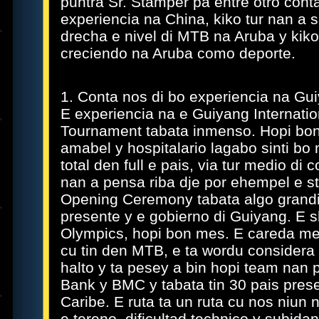
puntra Sr. Stamper pa entre otro cont
experiencia na China, kiko tur nan a 
drecha e nivel di MTB na Aruba y kik
creciendo na Aruba como deporte.
1. Conta nos di bo experiencia na Gu
E experiencia na e Guiyang Internatio
Tournament tabata inmenso. Hopi bon
amabel y hospitalario lagabo sinti bo
total den full e pais, via tur medio di
nan a pensa riba dje por ehempel e st
Opening Ceremony tabata algo grandi
presente y e gobierno di Guiyang. E
Olympics, hopi bon mes. E careda mes 
cu tin den MTB, e ta wordu considera 
halto y ta pesey a bin hopi team nan
Bank y BMC y tabata tin 30 pais prese
Caribe. E ruta ta un ruta cu nos niun
e tereno, dificultad technico y subida