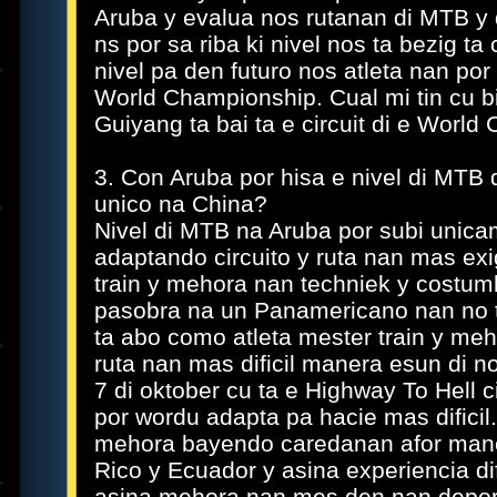
Aruba y evalua nos rutanan di MTB y 
ns por sa riba ki nivel nos ta bezig t
nivel pa den futuro nos atleta nan por
World Championship. Cual mi tin cu bi
Guiyang ta bai ta e circuit di e Wor
3. Con Aruba por hisa e nivel di MTB
unico na China?
Nivel di MTB na Aruba por subi unica
adaptando circuito y ruta nan mas exig
train y mehora nan techniek y costumb
pasobra na un Panamericano nan no ta 
ta abo como atleta mester train y meh
ruta nan mas dificil manera esun di n
7 di oktober cu ta e Highway To Hell ci
por wordu adapta pa hacie mas dificil
mehora bayendo caredanan afor mane
Rico y Ecuador y asina experiencia di
asina mehora nan mes den nan depor