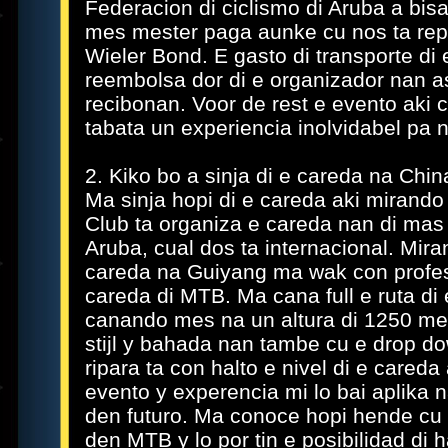
Federacion di ciclismo di Aruba a bis
mes mester paga aunke cu nos ta rep
Wieler Bond. E gasto di transporte di 
reembolsa dor di e organizador nan 
recibonan. Voor de rest e evento aki 
tabata un experiencia inolvidabel pa n
2. Kiko bo a sinja di e careda na Chin
Ma sinja hopi di e careda aki mirando
Club ta organiza e careda nan di mas
Aruba, cual dos ta internacional. Mira
careda na Guiyang ma wak con profes
careda di MTB. Ma cana full e ruta di
canando mes na un altura di 1250 mete
stijl y bahada nan tambe cu e drop do
ripara ta con halto e nivel di e careda
evento y experencia mi lo bai aplika
den futuro. Ma conoce hopi hende cu 
den MTB y lo por tin e posibilidad di 