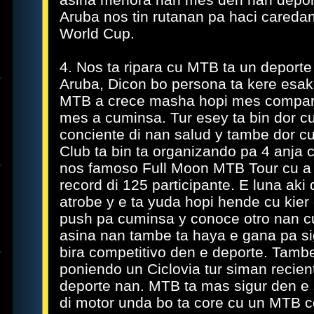
Aruba nos tin rutanan pa haci careda
World Cup.
4. Nos ta ripara cu MTB ta un deport
Aruba, Dicon bo persona ta kere esak
MTB a crece masha hopi mes compara
mes a cuminsa. Tur esey ta bin dor c
conciente di nan salud y tambe dor cu
Club ta bin ta organizando pa 4 anja 
nos famoso Full Moon MTB Tour cu a 
record di 125 participante. E luna aki d
atrobe y e ta yuda hopi hende cu kie
push pa cuminsa y conoce otro nan cu 
asina nan tambe ta haya e gana pa si
bira competitivo den e deporte. Tamb
poniendo un Ciclovia tur siman recie
deporte nan. MTB ta mas sigur den e s
di motor unda bo ta core cu un MTB c