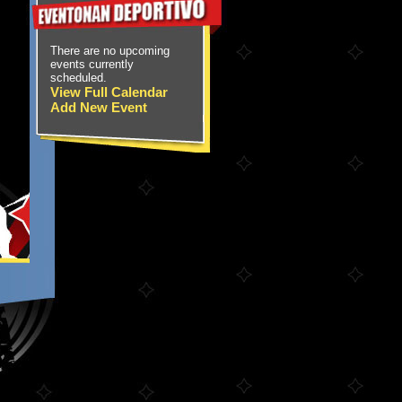
There are no upcoming
events currently
scheduled.
View Full Calendar
Add New Event