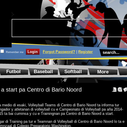
Forgot Password?
|
Register
Remember me
Futbol
Baseball
Softball
More
l a start pa Centro di Bario Noord
 medio di esaki, Volleyball Teams di Centro di Bario Noord ta informa tur
ngador y atletanan di volleyball cu e Campeonato di Volleyball pa aña 2014-
15 ta bai cuminsa y cu e Trainingnan pa Centro di Bario Noord a start.
ar di Training pa tur e Teamnan di Volleyball di Centro di Bario Noord lo ta e
mnzaal di Colegio Preparatorio Washington.