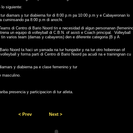
lo siguiente:
tur diamars y tur diabierna for di 8:00 p.m pa 10:00 p.m y e Cabayeronan lo
bra cuminsando pa 8:00 p.m di anochi.
eams di Centro di Bario Noord tin e necesidad di algun personanan (femenin
rena un equipo di volleyball di C.B.N. of asisti e Coach principal. Volleyball
 tin varios team (damas y cabayeros) den e diferente categoria (B y A
Bario Noord ta haci un yamada na tur hungador y na tur otro hobennan of
 volleyball y forma parti di Centro di Bario Noord pa acudi na e trainingnan cu
iamars y diabierna pa e clase femenino y tur
e masculino.
riba presencia y participacion di tur atleta.
< Prev
Next >