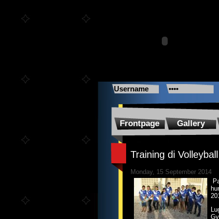
Frontpage
Gallery
Training di Volleybal
Monday, 15 September 2014
Pa
hu
20
Lug
Gy