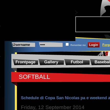
Forg
Remember me
Frontpage
Gallery
Futbol
Basebal
SOFTBALL
Schedule di Copa San Nicolas pa e weekend a
Friday, 12 September 2014