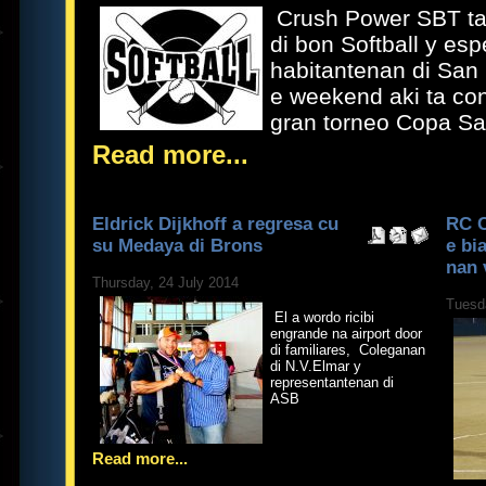
Crush Power SBT ta
di bon Softball y es
habitantenan di San 
e weekend aki ta con
gran torneo Copa Sa
Read more...
Eldrick Dijkhoff a regresa cu
RC C
su Medaya di Brons
e bi
nan 
Thursday, 24 July 2014
Tuesd
El a wordo ricibi
engrande na airport door
di familiares, Coleganan
di N.V.Elmar y
representantenan di
ASB
Read more...