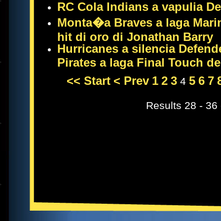
RC Cola Indians a vapulia D
Monta�a Braves a laga Marin
hit di oro di Jonathan Barry
Hurricanes a silencia Defend
Pirates a laga Final Touch d
<< Start
< Prev
1
2
3
5
6
7
4
Results 28 - 36