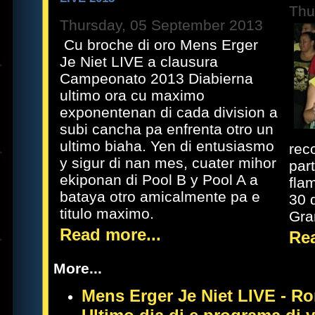
Thu
Thursday, 05 September 2013
Cu broche di oro Mens Erger
Je Niet LIVE a clausura
Campeonato 2013 Diabierna
ultimo ora cu maximo
exponentenan di cada division a
subi cancha pa enfrenta otro un
ultimo biaha. Yen di entusiasmo
rec
y sigur di nan mes, cuater mihor
part
ekiponan di Pool B y Pool A a
fla
bataya otro amicalmente pa e
30 
titulo maximo.
Gra
Read more...
Rea
More...
Mens Erger Je Niet LIVE - Ro