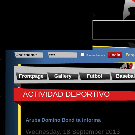
Forg
Remember me
Frontpage
Gallery
Futbol
Basebal
ACTIVIDAD DEPORTIVO
Aruba Domino Bond ta informa
Wednesday, 18 September 2013