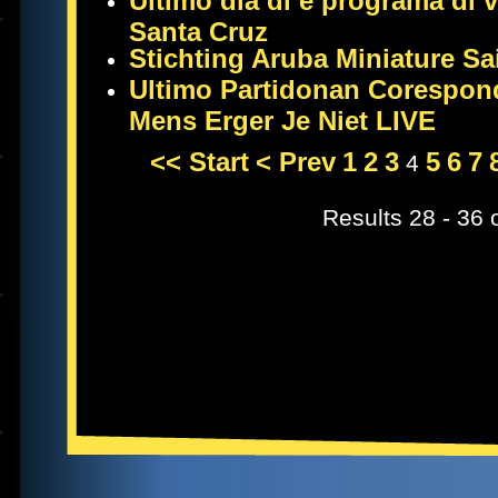
Ultimo dia di e programa di 
Santa Cruz
Stichting Aruba Miniature Sa
Ultimo Partidonan Corespond
Mens Erger Je Niet LIVE
<< Start
< Prev
1
2
3
5
6
7
4
Results 28 - 36 