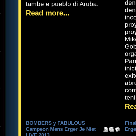
den
tambe e pueblo di Aruba.
den
Read more...
inc
pro
pro
Mik
Gob
org
Pan
ini
exi
abr
com
ten
Rea
BOMBERS y FABULOUS
Fina
Campeon Mens Erger Je Niet
Erge
LIVE 2013