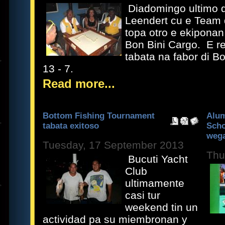
Diadomingo ultimo 
Leendert cu e Team 
topa otro e ekiponan
Bon Bini Cargo. E re
tabata na fabor di B
13 - 7.
Read more...
Bottom Fishing Tournament
Alum
tabata exitoso
Scho
wega
Tuesday, 17 September 2013
Thu
Bucuti Yacht
Club
ultimamente
casi tur
weekend tin un
actividad pa su miembronan y