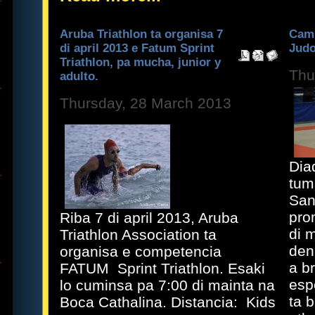
Aruba Triathlon ta organisa 7
Camp
di april 2013 e Fatum Sprint
Judo
Triathlon, pa mucha, junior y
Thu
adulto.
Thursday, 28 March 2013
Dia
tum
San
pro
Riba 7 di april 2013, Aruba
di 
Triathlon Association ta
den
organisa e competencia
a b
FATUM Sprint Triathlon. Esaki
esp
lo cuminsa pa 7:00 di mainta na
ta 
Boca Cathalina. Distancia: Kids