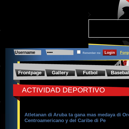
Forg
Remember me
Frontpage
Gallery
Futbol
Basebal
ACTIVIDAD DEPORTIVO
Atletanan di Aruba ta gana mas medaya di O
Centroamericano y del Caribe di Pe