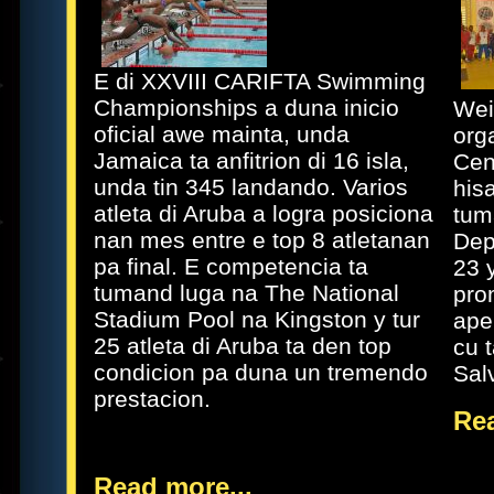
E di XXVIII CARIFTA Swimming
Championships a duna inicio
Wei
oficial awe mainta, unda
org
Jamaica ta anfitrion di 16 isla,
Cen
unda tin 345 landando. Varios
his
atleta di Aruba a logra posiciona
tum
nan mes entre e top 8 atletanan
Dep
pa final. E competencia ta
23 
tumand luga na The National
pro
Stadium Pool na Kingston y tur
ape
25 atleta di Aruba ta den top
cu 
condicion pa duna un tremendo
Sal
prestacion.
Rea
Read more...