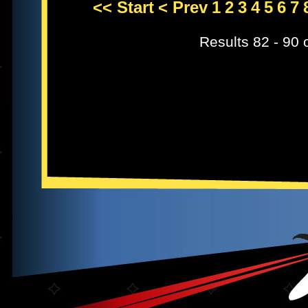
<< Start
< Prev
1
2
3
4
5
6
7
Results 82 - 90 