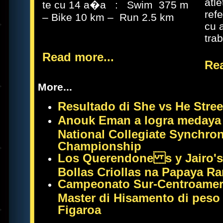
atle
te cu 14 a�a : Swim 375 m
ref
– Bike 10 km – Run 2.5 km
cu 
tr
Read more...
Rea
More...
Resultado di She vs He Stree
Anouk Eman a logra medaya 
National Collegiate Synchr
Championship
Los Querendone s y Jairo's
Bollas Criollas na Papaya R
Campeonato Sur-Centroameri
Master di Hisamento di peso
Figaroa