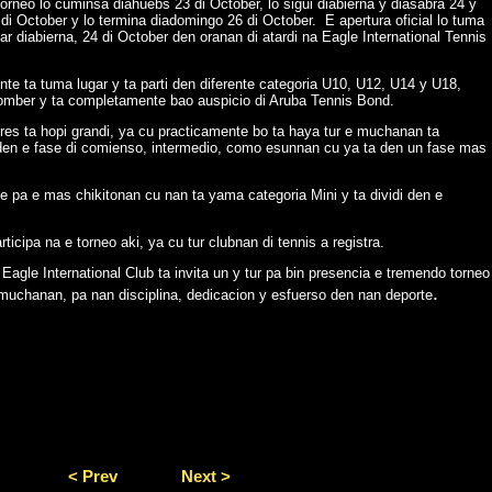
torneo lo cuminsa diahuebs 23 di October, lo sigui diabierna y diasabra 24 y
 di October y lo termina diadomingo 26 di October. E apertura oficial lo tuma
gar diabierna, 24 di October den oranan di atardi na Eagle International Tennis
te ta tuma lugar y ta parti den diferente categoria U10, U12, U14 y U18,
mber y ta completamente bao auspicio di Aruba Tennis Bond.
eres ta hopi grandi, ya cu practicamente bo ta haya tur e muchanan ta
 den e fase di comienso, intermedio, como esunnan cu ya ta den un fase mas
te pa e mas chikitonan cu nan ta yama categoria Mini y ta dividi den e
icipa na e torneo aki, ya cu tur clubnan di tennis a registra.
gle International Club ta invita un y tur pa bin presencia e tremendo torneo
.
 muchanan, pa nan disciplina, dedicacion y esfuerso den nan deporte
< Prev
Next >