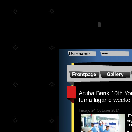
Frontpage
Gallery
Aruba Bank 10th You
tuma lugar e weeken
Friday, 24 October 2014
Es
or
To