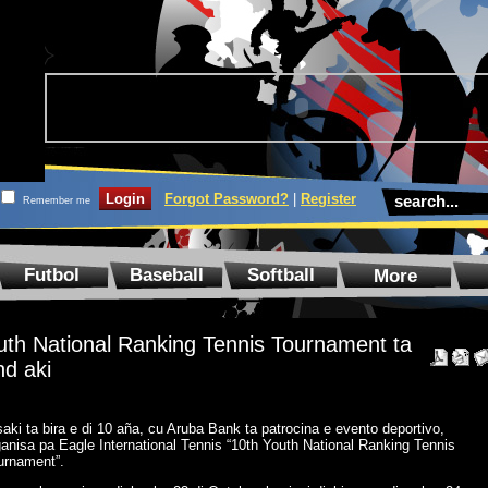
Forgot Password?
|
Register
Remember me
Futbol
Baseball
Softball
More
th National Ranking Tennis Tournament ta
d aki
aki ta bira e di 10 aña, cu Aruba Bank ta patrocina e evento deportivo,
ganisa pa Eagle International Tennis “10th Youth National Ranking Tennis
urnament”.