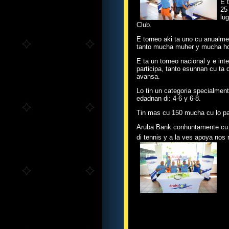
E 
25
lu
Club.
E torneo aki ta uno cu anualmen
tanto mucha muher y mucha ho
E ta un torneo nacional y e int
participa, tanto esunnan cu ta
avansa.
Lo tin un categoria specialmen
edadnan di: 4-6 y 6-8.
Tin mas cu 150 mucha cu lo part
Aruba Bank conhuntamente cu Ea
di tennis y a la ves apoya nos