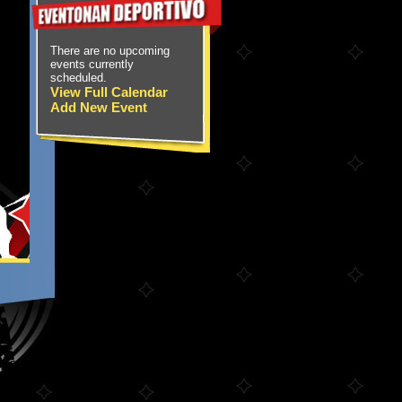
There are no upcoming
events currently
scheduled.
View Full Calendar
Add New Event