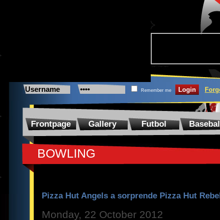
Forg
Remember me
Frontpage
Gallery
Futbol
Basebal
BOWLING
Pizza Hut Angels a sorprende Pizza Hut Rebe
Monday, 22 October 2012