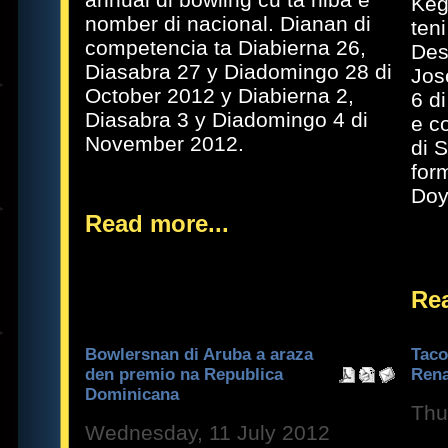
Keg
nomber di nacional. Dianan di
teni
competencia ta Diabierna 26,
Des
Diasabra 27 y Diadomingo 28 di
Jos
October 2012 y Diabierna 2,
6 di
Diasabra 3 y Diadomingo 4 di
e c
November 2012.
di 
for
Doy
Read more...
Rea
Bowlersnan di Aruba a araza
Taco
den premio na Republica
Rena
Dominicana
Thu
Wednesday, 11 July 2012