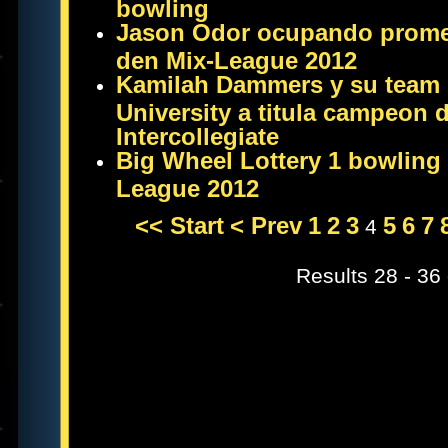
bowling
Jason Odor ocupando promer
den Mix-League 2012
Kamilah Dammers y su team 
University a titula campeon
Intercollegiate
Big Wheel Lottery 1 bowling t
League 2012
<< Start
< Prev
1
2
3
5
6
7
4
Results 28 - 36