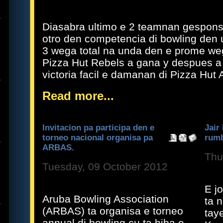
Diasabra ultimo e 2 teamnan gespons
otro den competencia di bowling den
3 wega total na unda den e prome weg
Pizza Hut Rebels a gana y despues a 
victoria facil e damanan di Pizza Hut
Read more...
Invitacion pa participa den e
Jair
torneo nacional organisa pa
rumb
ARBAS.
Thu
Tuesday, 09 October 2012
E j
Aruba Bowling Association
ta 
(ARBAS) ta organisa e torneo
tay
annual di bowling cu ta hiba e